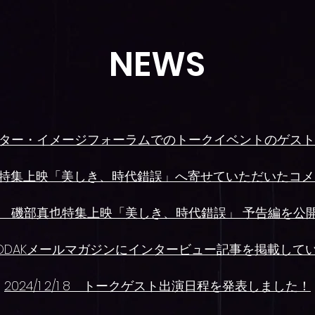
NEWS
22 シアター・イメージフォーラムでの
トークイベントのゲスト
 磯部真也特集上映「美しき、時代錯誤」へ寄せていただいた
 2/1 3 磯部真也特集上映「美しき、時代錯誤」 予告編を
/1 6 KODAKメールマガジンにインタービュー記事を掲載し
2024/1 2/1 8 トークゲスト出演日程を発表しました！