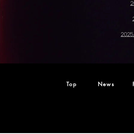
​2
Top
News