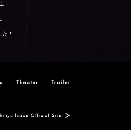
！
！
した！
s
Theater
Trailer
hinya Isobe Official Site