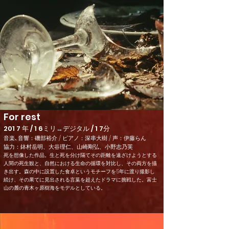
For rest
201 7 年 / 1 6ミリ→デジタル / 1 7分
音楽､音響：磯部裕介 / ピアノ：深串大樹 / 声：伊藤らん
協力：鉢村岳明、大谷理仁、山崎剛弘、小野志乃芙
死を想像した作品。生と死を分け隔てその距離を遠ざけようとする
人間の死生観と、自然における生命の循環を対比し、その両方を描
き出す。森の中に設置した食卓というモチーフを5年に渡り撮影し
続け、その果てに見出される言葉を超えたドラマに挑戦した。富士
山の麓の青木ヶ原樹海をモデルとしている。