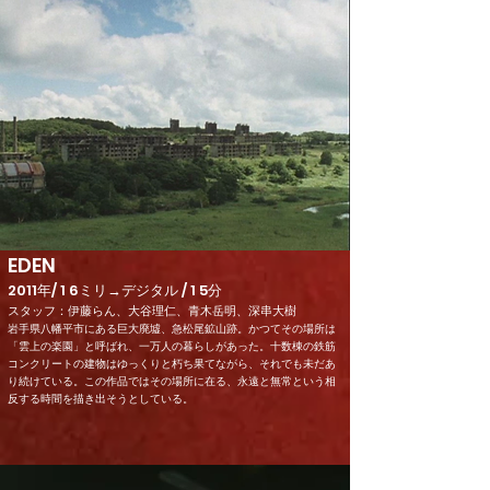
EDEN
2011年/ 1 6ミリ→デジタル / 1 5分
スタッフ：伊藤らん、大谷理仁、青木岳明、深串大樹
岩手県八幡平市にある巨大廃墟、急松尾鉱山跡。かつてその場所は
「雲上の楽園」と呼ばれ、一万人の暮らしがあった。十数棟の鉄筋
コンクリートの建物はゆっくりと朽ち果てながら、それでも未だあ
り続けている。この作品ではその場所に在る、永遠と無常という相
反する時間を描き出そうとしている。