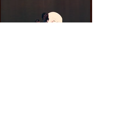
ユーモレスク
2022 年 / デジタル / 46分
出演：磯部永和、磯部らん、磯部裕介、河端健太
整音：磯部裕介 協力：磯部らん、磯部裕介、三浦大樹
何処なのか、いつなのかも分からない架空の世界。荒涼とした風景
の中に生きる母と子。質素な暮らし、日々の小さな物語、遠くの大
きな物語、ただ穏やかに時が過ぎていく。ある日二人のもとへ男が
訪ねてきて、緩やかに物語が浮かび上がり始める。作者が自身の家
族にカメラを向けながら、架空の世界を作り出したSFホームムービ
ー。
Top