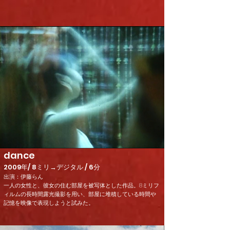
dance
2009年/ 8ミリ→デジタル / 6分
出演：伊藤らん
一人の女性と、彼女の住む部屋を被写体とした作品。8ミリフ
ィルムの長時間露光撮影を用い、部屋に堆積している時間や
記憶を映像で表現しようと試みた。