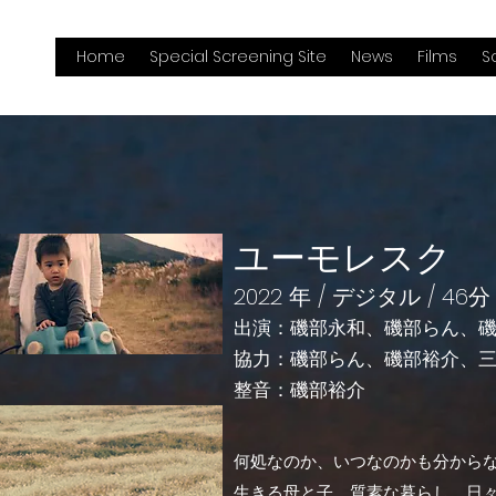
Home
Special Screening Site
News
Films
S
ユーモレスク
2022 年 / デジタル / 46分
出演：磯部永和、磯部らん、
協力：磯部らん、磯部裕介、
​整音：磯部裕介
何処なのか、いつなのかも分から
生きる母と子。
質素な暮らし、日