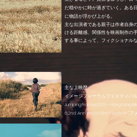
だ穏やかに時が過ぎていく。ある
に物語が浮かび上がる。
主な出演者である親子は作者自身
ける距離感、関係性を映画制作の
する事によって、フィクショナル
主な上映歴
イメージフォーラムフェスティバル 
Jumping Frames2023 – Hong Kong Int
62nd Ann Arbor Film Festival 