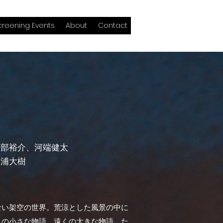
creening Events
About
Contact
磯部裕介、河端健太
三浦大樹
ない架空の世界。荒涼とした風景の中に
々の小さな物語、遠くの大きな物語、た