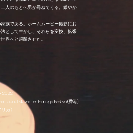
日二人のもとへ男が尋ねてくる。緩やか
の家族である。ホームムービー撮影にお
手法として生かし、それらを変換、拡張
な世界へと飛躍させた。
2022
ernational Movement-image Festival(香港)
(アメリカ)