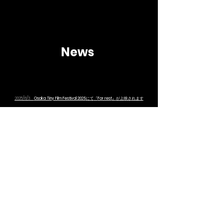
News
2025/8/3
Osaka Tiny Film Festival 2025
にて
『
For rest
』
が上映されます
2025/4/3 磯部真也特集上映「美しき、時代錯誤」全国巡回上映決定！
2024/7/3 シアターイメージフォーラムで磯部真也特集上映開催！
2024/7/3 ひろしまアニメーションシーズン
2024
で『
13
』が上映されます
©2024 by Shinya Isobe